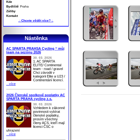
Kde
Bydliště
Praha
Záliby
Kontakt
.: Chcete vědět více? :.
Nástěnka
AC SPARTA PRAHSA Cycling ‘‘ můj
team na sezónu 2026
30. 03. 2026
1. AC SPARTA
ELITE/ Continental
team - road / gravel
Chci závodit v
kategorii Elite a U23 /
Continentání licencí.
...více
2026 Členské spolkové poplatky AC
SPARTA PRAHA cycling z.s.
30. 03. 2026
Vzhledem k zákonné
povinnosti vybírat
členské poplatky,
prosím všechny
členy ACS, kteří mají
licenci ČSC o
uhrazení
...více