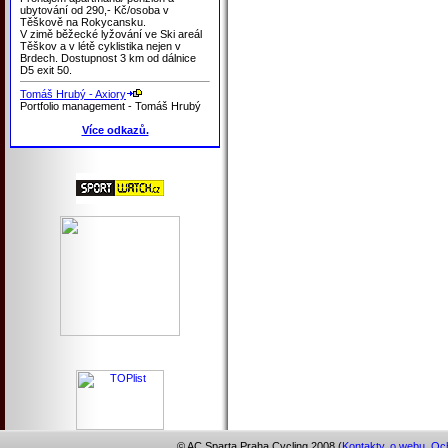
ubytování od 290,- Kč/osoba v
Těškově na Rokycansku.
V zimě běžecké lyžování ve Ski areál
Těškov a v létě cyklistika nejen v
Brdech. Dostupnost 3 km od dálnice
D5 exit 50.
Tomáš Hrubý - Axiory
Portfolio management - Tomáš Hrubý
Více odkazů.
© AC Sparta Praha Cycling 2008 (
Kontakty
,
o webu
,
Och