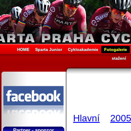
HOME
Sparta Junior
Cykloakademie
Fotogalerie
stažení
Hlavní
200
Partner - sponzor