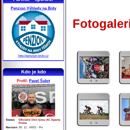
Penzion Výhledy na Brdy
Fotogaler
http://penzion-brdy.cz
Kdo je kdo
Profil:
Pavel Šubrt
Status
Oficiální člen týmu AC Sparta
Praha
Narozen
30. 11. -0001 - Po