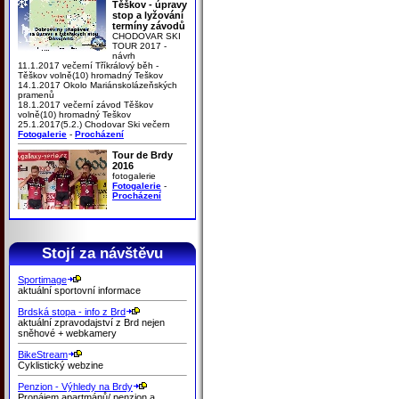
Těškov - úpravy
stop a lyžování
termíny závodů
CHODOVAR SKI
TOUR 2017 -
návrh
11.1.2017 večerní Tříkrálový běh -
Těškov volně(10) hromadný Teškov
14.1.2017 Okolo Mariánskolázeňských
pramenů
18.1.2017 večerní závod Těškov
volně(10) hromadný Teškov
25.1.2017(5.2.) Chodovar Ski večern
Fotogalerie
-
Procházení
Tour de Brdy
2016
fotogalerie
Fotogalerie
-
Procházení
Stojí za návštěvu
Sportimage
aktuální sportovní informace
Brdská stopa - info z Brd
aktuální zpravodajství z Brd nejen
sněhové + webkamery
BikeStream
Cyklistický webzine
Penzion - Výhledy na Brdy
Pronájem apartmánů/ penzion a