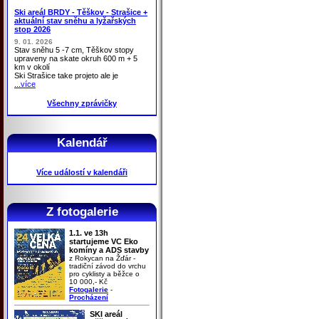
Ski areál BRDY - Těškov - Strašice +
aktuální stav sněhu a lyžařských
stop 2026
9. 01. 2026
Stav sněhu 5 -7 cm, Těškov stopy
upraveny na skate okruh 600 m + 5
km v okolí
Ski Strašice take projeto ale je
...více
Všechny zprávičky
Kalendář
Více událostí v kalendáři
Z fotogalerie
1.1. ve 13h
startujeme VC Eko
komíny a ADS stavby
z Rokycan na Žďár -
tradiční závod do vrchu
pro cyklisty a běžce o
10 000,- Kč
Fotogalerie
-
Procházení
SKI areál