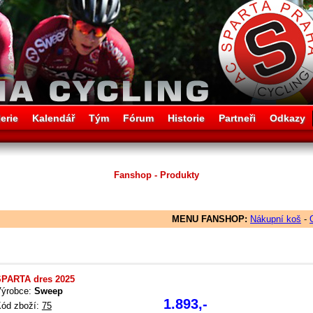
erie
Kalendář
Tým
Fórum
Historie
Partneři
Odkazy
Fanshop - Produkty
MENU FANSHOP:
Nákupní koš
-
PARTA dres 2025
ýrobce:
Sweep
1.893,-
ód zboží:
75