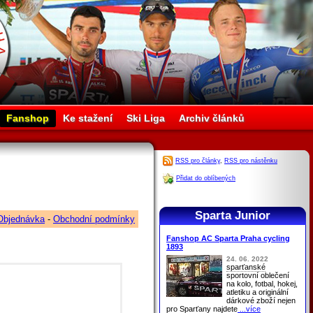
Fanshop
Ke stažení
Ski Liga
Archiv článků
RSS pro články
,
RSS pro nástěnku
Přidat do oblíbených
Sparta Junior
Objednávka
-
Obchodní podmínky
Fanshop AC Sparta Praha cycling
1893
24. 06. 2022
sparťanské
sportovní oblečení
na kolo, fotbal, hokej,
atletiku a originální
dárkové zboží nejen
pro
Sparťany
najdete
...více