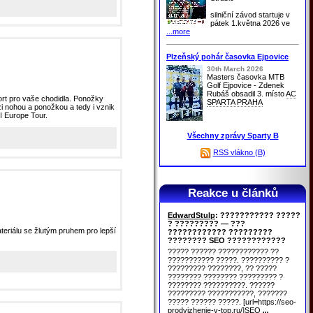
silniční závod startuje v
pátek 1.května 2026 ve
...more
Plzeňský pohár časovka Ejpovice
30th March 2026
Masters časovka MTB
Golf Ejpovice - Zdenek
Rubáš obsadil 3. místo
AC
rt pro vaše chodidla. Ponožky
SPARTA PRAHA
zi nohou a ponožkou a tedy i vznik
 Europe Tour.
Všechny zprávy Sparty B
RSS vlákno (B)
Reakce u článků
EdwardStulp
: ??????????? ?????
? ????????? — ???
teriálu se žlutým pruhem pro lepší
???????????? ?????????
???????? SEO ????????????
????? ?????? ???????????? ??
??????????? ?????. ?????????? ?
????????? ????????, ?? ?????
???????? ???????? ????????? ?
???????? ??????????. ??????
????????? ???????????, ???????
????? ?????? ?????. [url=https://seo-
prodvizhenie-v-top.ru/]SEO
...