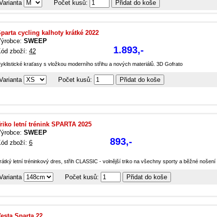
Varianta
Počet kusů:
parta cycling kalhoty krátké 2022
ýrobce:
SWEEP
1.893,-
ód zboží:
42
yklistické kraťasy s vložkou moderního střihu a nových materiálů. 3D Gofrato
Varianta
Počet kusů:
riko letní trénink SPARTA 2025
ýrobce:
SWEEP
893,-
ód zboží:
6
rátký letní tréninkový dres, střih CLASSIC - volnější triko na všechny sporty a běžné nošení
Varianta
Počet kusů:
esta Sparta 22