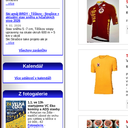
S
...více
V
K
Ski areál BRDY - Těškov - Strašice +
aktuální stav sněhu a lyžařských
z
stop 2026
9. 01. 2026
Stav sněhu 5 -7 cm, Těškov stopy
upraveny na skate okruh 600 m + 5
km v okolí
Ski Strašice take projeto ale je
...více
Všechny zprávičky
T
V
Kalendář
K
P
v
Více událostí v kalendáři
v
z
-
n
Z fotogalerie
m
1.1. ve 13h
startujeme VC Eko
komíny a ADS stavby
z Rokycan na Žďár -
tradiční závod do vrchu
pro cyklisty a běžce o
M
10 000,- Kč
Fotogalerie
-
V