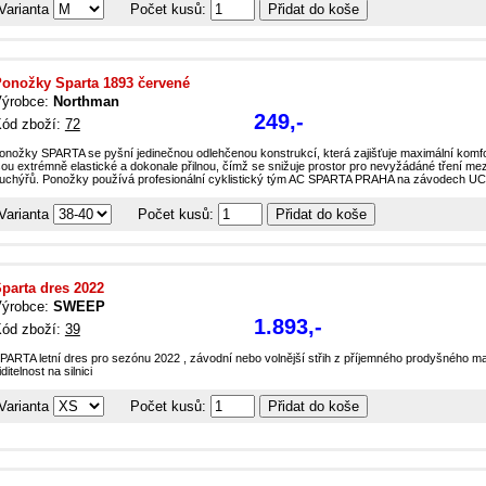
Varianta
Počet kusů:
onožky Sparta 1893 červené
ýrobce:
Northman
249,-
ód zboží:
72
onožky SPARTA se pyšní jedinečnou odlehčenou konstrukcí, která zajišťuje maximální komfo
sou extrémně elastické a dokonale přilnou, čímž se snižuje prostor pro nevyžádáné tření me
uchýřů. Ponožky používá profesionální cyklistický tým AC SPARTA PRAHA na závodech UCI
Varianta
Počet kusů:
parta dres 2022
ýrobce:
SWEEP
1.893,-
ód zboží:
39
PARTA letní dres pro sezónu 2022 , závodní nebo volnější střih z příjemného prodyšného ma
iditelnost na silnici
Varianta
Počet kusů: