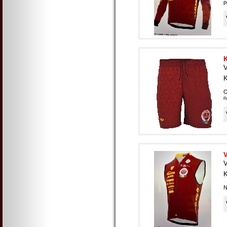
p
K
V
K
O
n
V
V
K
N