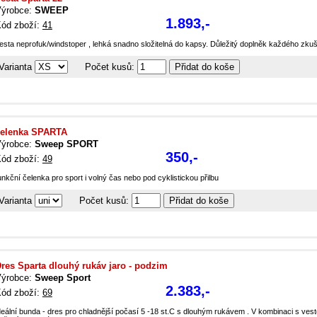
ýrobce:
SWEEP
1.893,-
ód zboží:
41
esta neprofuk/windstoper , lehká snadno složitelná do kapsy. Důležitý doplněk každého zkuše
Varianta
Počet kusů:
čelenka SPARTA
ýrobce:
Sweep SPORT
350,-
ód zboží:
49
unkční čelenka pro sport i volný čas nebo pod cyklistickou přilbu
Varianta
Počet kusů:
res Sparta dlouhý rukáv jaro - podzim
ýrobce:
Sweep Sport
2.383,-
ód zboží:
69
deální bunda - dres pro chladnější počasí 5 -18 st.C s dlouhým rukávem . V kombinaci s ve