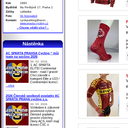
Kde
1893
Bydliště
Na Perštýně 17, Praha 1
Záliby
cyklistika
Foto
Ve fotogalerii
Kontakt
cycleparking@sezn...
P
www.sparta-cycling.cz
V
.: Chcete vědět více? :.
K
p
Nástěnka
j
p
AC SPARTA PRAHSA Cycling ‘‘ můj
team na sezónu 2026
30. 03. 2026
1. AC SPARTA
ELITE/ Continental
team - road / gravel
Chci závodit v
S
kategorii Elite a U23 /
V
Continentání licencí.
...více
K
S
2026 Členské spolkové poplatky AC
v
SPARTA PRAHA cycling z.s.
30. 03. 2026
Vzhledem k zákonné
povinnosti vybírat
členské poplatky,
prosím všechny
členy ACS, kteří mají
licenci ČSC o
uhrazení