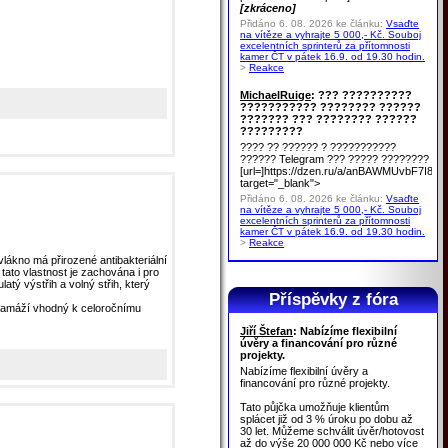
[zkráceno]
Přidáno 6. 08. 2026 ke článku:
Vsaďte
na vítěze a vyhrajte 5 000,- Kč. Souboj
excelentních sprinterů za přítomnosti
kamer ČT v pátek 16.9. od 19.30 hodin.
>
Reakce
MichaelRuige
: ??? ??????????
??????????? ???????? ??????
??????? ??? ???????? ??????
?????????
???? ?? ?????? ? ???????????
?????? Telegram ??? ????? ????????
[url=]https://dzen.ru/a/anBAWMUvbF7I8u
target="_blank">
Přidáno 6. 08. 2026 ke článku:
Vsaďte
na vítěze a vyhrajte 5 000,- Kč. Souboj
excelentních sprinterů za přítomnosti
kamer ČT v pátek 16.9. od 19.30 hodin.
>
Reakce
kno má přirozené antibakteriální
 tato vlastnost je zachována i pro
atý výstřih a volný střih, který
Příspěvky z fóra
 gramáží vhodný k celoročnímu
Jiří Štefan
: Nabízíme flexibilní
úvěry a financování pro různé
projekty.
Nabízíme flexibilní úvěry a
financování pro různé projekty.
Tato půjčka umožňuje klientům
splácet již od 3 % úroku po dobu až
30 let. Můžeme schválit úvěr/hotovost
až do výše 20 000 000 Kč nebo více