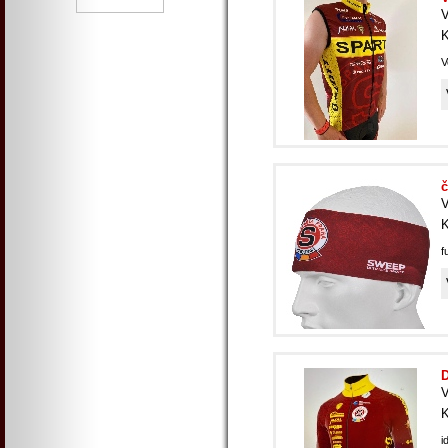
V
K
V
V
K
f
D
V
K
i