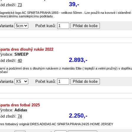
39,-
ód zboží:
73
agnetické logo AC SPARTA PRAHA 1893 - velikost 50mm . Lze použít na kovové i skleněné 
niverzálnímu samolepícímu podkladu .
Varianta
Počet kusů:
parta dres dlouhý rukáv 2022
ýrobce:
SWEEP
2.893,-
ód zboží:
40
arní a podzimní dres s dlouhým rukávem z materiálu Elite ( teplejší a velmi pružný) v doplňk
očasí
Varianta
Počet kusů:
parta dres fotbal 2025
ýrobce:
Adidas
2.250,-
ód zboží:
74
res fotbalový originál DRES ADIDAS AC SPARTA PRAHA 24/25 HOME JERSEY