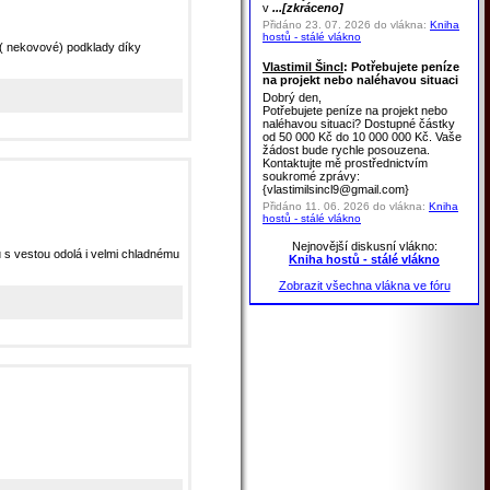
v
...[zkráceno]
Přidáno 23. 07. 2026 do vlákna:
Kniha
hostů - stálé vlákno
( nekovové) podklady díky
Vlastimil Šincl
: Potřebujete peníze
na projekt nebo naléhavou situaci
Dobrý den,
Potřebujete peníze na projekt nebo
naléhavou situaci? Dostupné částky
od 50 000 Kč do 10 000 000 Kč. Vaše
žádost bude rychle posouzena.
Kontaktujte mě prostřednictvím
soukromé zprávy:
{vlastimilsincl9@gmail.com}
Přidáno 11. 06. 2026 do vlákna:
Kniha
hostů - stálé vlákno
Nejnovější diskusní vlákno:
u s vestou odolá i velmi chladnému
Kniha hostů - stálé vlákno
Zobrazit všechna vlákna ve fóru