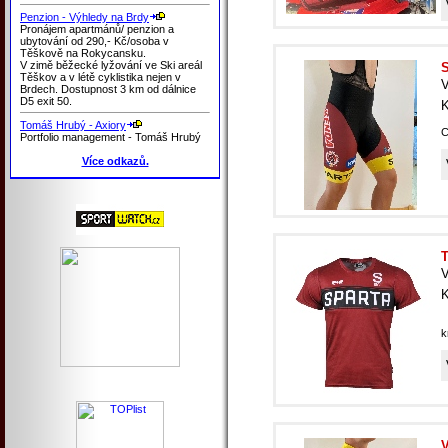
Penzion - Výhledy na Brdy
Pronájem apartmánů/ penzion a
ubytování od 290,- Kč/osoba v
Těškově na Rokycansku.
V zimě běžecké lyžování ve Ski areál
S
Těškov a v létě cyklistika nejen v
V
Brdech. Dostupnost 3 km od dálnice
D5 exit 50.
K
Tomáš Hrubý - Axiory
C
Portfolio management - Tomáš Hrubý
Více odkazů.
T
V
K
k
V