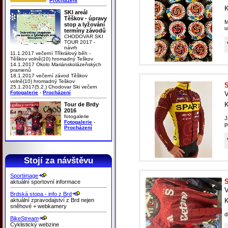
Procházení
K
SKI areál
Těškov - úpravy
M
stop a lyžování
u
termíny závodů
CHODOVAR SKI
TOUR 2017 -
návrh
11.1.2017 večerní Tříkrálový běh -
Těškov volně(10) hromadný Teškov
14.1.2017 Okolo Mariánskolázeňských
pramenů
18.1.2017 večerní závod Těškov
volně(10) hromadný Teškov
S
25.1.2017(5.2.) Chodovar Ski večern
Fotogalerie
-
Procházení
V
K
Tour de Brdy
2016
fotogalerie
J
Fotogalerie
-
p
Procházení
Stojí za návštěvu
Sportimage
S
aktuální sportovní informace
V
Brdská stopa - info z Brd
aktuální zpravodajství z Brd nejen
K
sněhové + webkamery
d
BikeStream
Cyklistický webzine