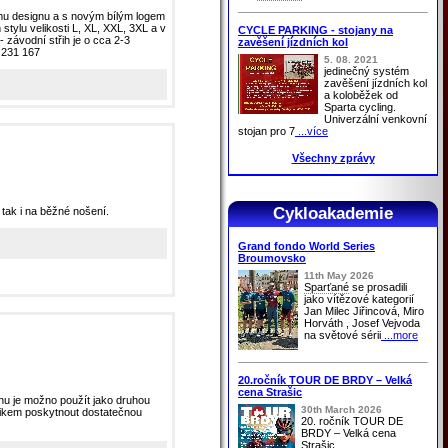
ému designu a s novým bílým logem
tylu velikosti L, XL, XXL, 3XL a v
CYCLE PARKING - stojany na
 závodní střih je o cca 2-3
zavěšení jízdních kol
8 231 167
5. 08. 2021
jedinečný systém
zavěšení jízdních kol
a koloběžek od
Sparta cycling.
Univerzální venkovní
stojan pro 7
...více
Všechny zprávy
Cykloakademie
 tak i na běžné nošení.
Grand fondo World Series
Broumovsko
11th May 2026
Sparťané
se prosadili
jako vítězové kategorií
Jan Milec Jiřincová, Miro
Horváth , Josef Vejvoda
na světové sérii
...more
20.ročník TOUR DE BRDY – Velká
cena Strašic
nu je možno použít jako druhou
30th March 2026
trikem poskytnout dostatečnou
20. ročník TOUR DE
BRDY – Velká cena
Strašic