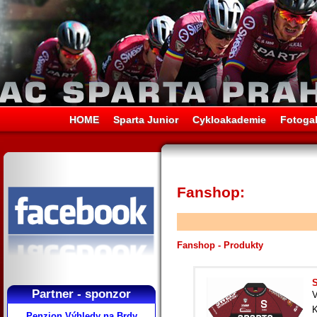
HOME
Sparta Junior
Cykloakademie
Fotogal
Fanshop:
Fanshop - Produkty
S
Partner - sponzor
V
K
Penzion Výhledy na Brdy