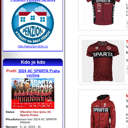
L
S
z
v
T
http://penzion-brdy.cz
V
K
S
Kdo je kdo
Profil:
2024 AC SPARTA Praha
cycling
M
V
K
Status
Oficiální člen týmu AC
p
Sparta Praha
v
Přezdívka
team foto 2024 AC SPARTA
t
PRAHA
Narozen
6. 11. 2024 - St