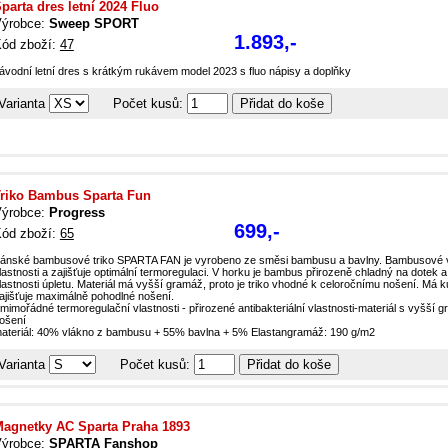
parta dres letní 2024 Fluo
ýrobce:
Sweep SPORT
1.893,-
ód zboží:
47
ávodní letní dres s krátkým rukávem model 2023 s fluo nápisy a doplňky
Varianta
Počet kusů:
riko Bambus Sparta Fun
ýrobce:
Progress
699,-
ód zboží:
65
ánské bambusové triko SPARTA FAN je vyrobeno ze směsi bambusu a bavlny. Bambusové vlá
lastnosti a zajišťuje optimální termoregulaci. V horku je bambus přirozeně chladný na dotek a
lastnosti úpletu. Materiál má vyšší gramáž, proto je triko vhodné k celoročnímu nošení. Má kul
ajišťuje maximálně pohodlné nošení.
 mimořádné termoregulační vlastnosti - přirozené antibakteriální vlastnosti-materiál s vyšší
ošení
ateriál: 40% vlákno z bambusu + 55% bavlna + 5% Elastangramáž: 190 g/m2
Varianta
Počet kusů:
agnetky AC Sparta Praha 1893
ýrobce:
SPARTA Fanshop