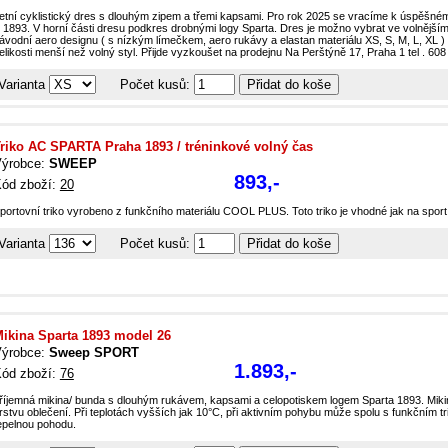
etní cyklistický dres s dlouhým zipem a třemi kapsami. Pro rok 2025 se vracíme k úspěšn
 1893. V horní části dresu podkres drobnými logy Sparta. Dres je možno vybrat ve volnějším s
ávodní aero designu ( s nízkým límečkem, aero rukávy a elastan materiálu XS, S, M, L, XL ) -
elikosti menší než volný styl. Přijde vyzkoušet na prodejnu Na Perštýně 17, Praha 1 tel . 60
Varianta
Počet kusů:
riko AC SPARTA Praha 1893 / tréninkové volný čas
ýrobce:
SWEEP
893,-
ód zboží:
20
portovní triko vyrobeno z funkčního materiálu COOL PLUS. Toto triko je vhodné jak na sport
Varianta
Počet kusů:
ikina Sparta 1893 model 26
ýrobce:
Sweep SPORT
1.893,-
ód zboží:
76
říjemná mikina/ bunda s dlouhým rukávem, kapsami a celopotiskem logem Sparta 1893. Miki
rstvu oblečení. Při teplotách vyšších jak 10°C, při aktivním pohybu může spolu s funkčním 
epelnou pohodu.