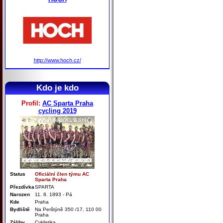
http://www.hoch.cz/
Kdo je kdo
Profil:
AC Sparta Praha
cycling 2019
Status
Oficiální člen týmu AC
Sparta Praha
Přezdívka
SPARTA
Narozen
11. 8. 1893 - Pá
Kde
Praha
Bydliště
Na Perštýně 350 /17, 110 00
Praha
Záliby
Cyklistika