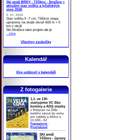
Ski areál BRDY - Těškov - Strašice +
aktuální stav sněhu a lyžařských
stop 2026
9. 01. 2026
Stav sněhu 5 -7 cm, Těškov stopy
upraveny na skate okruh 600 m + 5
km v okolí
Ski Strašice take projeto ale je
...více
Všechny zprávičky
Kalendář
Více událostí v kalendáři
Z fotogalerie
1.1. ve 13h
startujeme VC Eko
komíny a ADS stavby
z Rokycan na Žďár -
tradiční závod do vrchu
pro cyklisty a běžce o
10 000,- Kč
Fotogalerie
-
Procházení
SKI areál
Těškov - úpravy