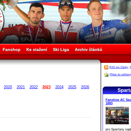
Fanshop
Ke stažení
Ski Liga
Archiv článků
RSS pro články
,
Přidat do oblíben
2020
2021
2022
2023
2024
2025
2026
Spart
Fanshop AC Spar
1893
pro
Sparťany
najd