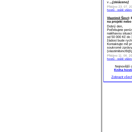
v
...[zkráceno]
Přidáno 23. 07. 2
hostů - stálé vlák
Vlastimil Šincl
: 
na projekt nebo
Dobrý den,
Potřebujete peníz
naléhavou situac
od 50 000 Kč do 
žádost bude rych
Kontaktujte mě p
soukromé zprávy
{vlastimilsincl9@
Přidáno 11. 06. 2
hostů - stálé vlák
Nejnovější 
Kniha hostů
Zobrazit všec