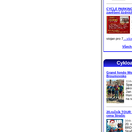
CYCLE PARKING 
zavěšení jízdníc
stojan pro 7
...víc
Všech
Cyklo
Grand fondo Wor
Broumovsko
11t
Spa
jako
Jan 
Horv
na s
20.ročník TOUR 
cena Strašic
30th
20. 
BRDY
Stra