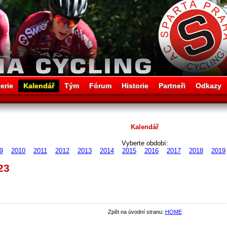
erie
Kalendář
Tým
Fórum
Historie
Partneři
Odkazy
Kalendář
Vyberte období:
9
2010
2011
2012
2013
2014
2015
2016
2017
2018
2019
23
Zpět na úvodní stranu:
HOME