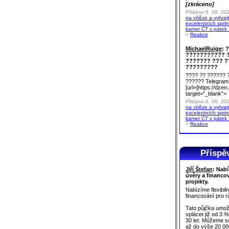
[zkráceno]
Přidáno 6. 08. 20
na vítěze a vyhraj
excelentních sprin
kamer ČT v pátek 
>
Reakce
MichaelRuige
: 
??????????? 
??????? ??? 
?????????
???? ?? ?????? 
?????? Telegram
[url=]https://d
target="_blank">
Přidáno 6. 08. 20
na vítěze a vyhraj
excelentních sprin
kamer ČT v pátek 
>
Reakce
Příspěv
Jiří Štefan
: Nabí
úvěry a financo
projekty.
Nabízíme flexibil
financování pro r
Tato půjčka umož
splácet již od 3 
30 let. Můžeme sc
až do výše 20 00