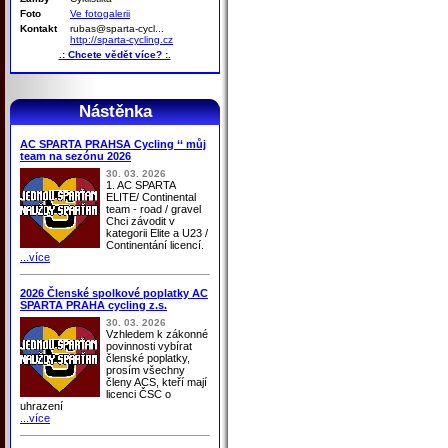
Foto
Ve fotogalerii
Kontakt
rubas@sparta-cycl...
http://sparta-cycling.cz
.: Chcete vědět více? :.
Nástěnka
AC SPARTA PRAHSA Cycling ‘‘ můj
team na sezónu 2026
30. 03. 2026
1. AC SPARTA
ELITE/ Continental
team - road / gravel
Chci závodit v
kategorii Elite a U23 /
Continentání licencí.
...více
2026 Členské spolkové poplatky AC
SPARTA PRAHA cycling z.s.
30. 03. 2026
Vzhledem k zákonné
povinnosti vybírat
členské poplatky,
prosím všechny
členy ACS, kteří mají
licenci ČSC o
uhrazení
...více