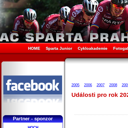
HOME
Sparta Junior
Cykloakademie
Fotogal
2005
2006
2007
2008
200
Události pro rok 20
Partner - sponzor
HOCH