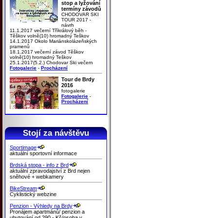
stop a lyžování
termíny závodů
CHODOVAR SKI
TOUR 2017 -
návrh
11.1.2017 večerní Tříkrálový běh -
Těškov volně(10) hromadný Teškov
14.1.2017 Okolo Mariánskolázeňských
pramenů
18.1.2017 večerní závod Těškov
volně(10) hromadný Teškov
25.1.2017(5.2.) Chodovar Ski večern
Fotogalerie
-
Procházení
Tour de Brdy
2016
fotogalerie
Fotogalerie
-
Procházení
Stojí za návštěvu
Sportimage
aktuální sportovní informace
Brdská stopa - info z Brd
aktuální zpravodajství z Brd nejen
sněhové + webkamery
BikeStream
Cyklistický webzine
Penzion - Výhledy na Brdy
Pronájem apartmánů/ penzion a
ubytování od 290,- Kč/osoba v