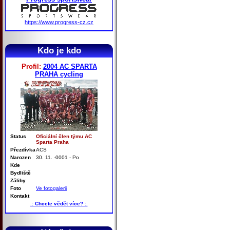
https://www.progress-cz.cz
Kdo je kdo
Profil:
2004 AC SPARTA
PRAHA cycling
Status
Oficiální člen týmu AC
Sparta Praha
Přezdívka
ACS
Narozen
30. 11. -0001 - Po
Kde
Bydliště
Záliby
Foto
Ve fotogalerii
Kontakt
.: Chcete vědět více? :.