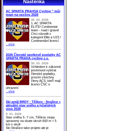
Nástěnka
AC SPARTA PRAHSA Cycling ‘‘ můj
team na sezónu 2026
30. 03. 2026
1. AC SPARTA
ELITE/ Continental
team - road / gravel
Chci závodit v
kategorii Elite a U23 /
Continentání licencí.
...více
2026 Členské spolkové poplatky AC
SPARTA PRAHA cycling z.s.
30. 03. 2026
Vzhledem k zákonné
povinnosti vybírat
členské poplatky,
prosím všechny
členy ACS, kteří mají
licenci ČSC o
uhrazení
...více
Ski areál BRDY - Těškov - Strašice +
aktuální stav sněhu a lyžařských
stop 2026
9. 01. 2026
Stav sněhu 5 -7 cm, Těškov stopy
upraveny na skate okruh 600 m + 5
km v okolí
Ski Strašice take projeto ale je