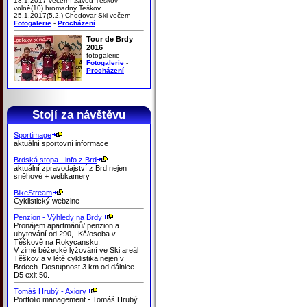
18.1.2017 večerní závod Těškov
volně(10) hromadný Teškov
25.1.2017(5.2.) Chodovar Ski večern
Fotogalerie
-
Procházení
Tour de Brdy
2016
fotogalerie
Fotogalerie
-
Procházení
Stojí za návštěvu
Sportimage
aktuální sportovní informace
Brdská stopa - info z Brd
aktuální zpravodajství z Brd nejen
sněhové + webkamery
BikeStream
Cyklistický webzine
Penzion - Výhledy na Brdy
Pronájem apartmánů/ penzion a
ubytování od 290,- Kč/osoba v
Těškově na Rokycansku.
V zimě běžecké lyžování ve Ski areál
Těškov a v létě cyklistika nejen v
Brdech. Dostupnost 3 km od dálnice
D5 exit 50.
Tomáš Hrubý - Axiory
Portfolio management - Tomáš Hrubý