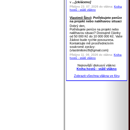
v
...[zkráceno]
Přidáno 23. 07. 2026 do vlákna:
Kniha
hostů - stálé vlákno
Vlastimil Šincl
: Potřebujete peníze
na projekt nebo naléhavou situaci
Dobrý den,
Potřebujete peníze na projekt nebo
naléhavou situaci? Dostupné částky
od 50 000 Kč do 10 000 000 Kč. Vaše
žádost bude rychle posouzena.
Kontaktujte mě prostřednictvím
soukromé zprávy:
{vlastimilsincl9@gmail.com}
Přidáno 11. 06. 2026 do vlákna:
Kniha
hostů - stálé vlákno
Nejnovější diskusní vlákno:
Kniha hostů - stálé vlákno
Zobrazit všechna vlákna ve fóru