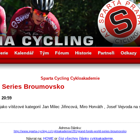
erie
Kalendář
Tým
Fórum
Historie
Partneři
Odkazy
Sparta Cycling Cykloakademie
d Series Broumovsko
 20:59
 jako vítězové kategorií Jan Milec Jiřincová, Miro Horváth , Josef Vejvoda na
Adresa článku:
http://www.sparta-cycling.cz/cykloakademie/261/grand-fondo-world-series-broumovsko
Návrat na:
HOME
or
číst všechny články cykloakademie
.