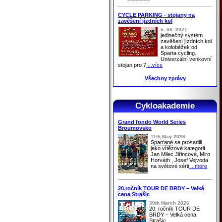
CYCLE PARKING - stojany na
zavěšení jízdních kol
5. 08. 2021
jedinečný systém
zavěšení jízdních kol
a koloběžek od
Sparta cycling.
Univerzální venkovní
stojan pro 7
...více
Všechny zprávy
Cykloakademie
Grand fondo World Series
Broumovsko
11th May 2026
Sparťané
se prosadili
jako vítězové kategorií
Jan Milec Jiřincová, Miro
Horváth , Josef Vejvoda
na světové sérii
...more
20.ročník TOUR DE BRDY – Velká
cena Strašic
30th March 2026
20. ročník TOUR DE
BRDY – Velká cena
Strašic