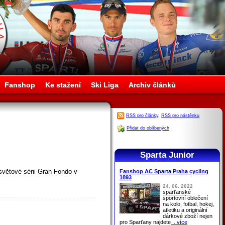
Fanshop
Ke stažení
Ski Liga
Archiv článků
RSS pro články
,
RSS pro nástěnku
Přidat do oblíbených
Sparta Junior
 světové sérii Gran Fondo v
Fanshop AC Sparta Praha cycling
1893
24. 06. 2022
sparťanské
sportovní oblečení
na kolo, fotbal, hokej,
atletiku a originální
dárkové zboží nejen
pro
Sparťany
najdete
...více