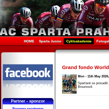
HOME
Sparta Junior
Cykloakademie
Fotogal
Grand fondo Worl
Mon - 11th May 2026,
Sparťané se prosadili
Broumově.
Partner - sponzor
Progress sportswear