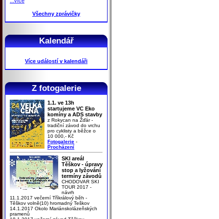
...více
Všechny zprávičky
Kalendář
Více událostí v kalendáři
Z fotogalerie
1.1. ve 13h
startujeme VC Eko
komíny a ADS stavby
z Rokycan na Žďár -
tradiční závod do vrchu
pro cyklisty a běžce o
10 000,- Kč
Fotogalerie
-
Procházení
SKI areál
Těškov - úpravy
stop a lyžování
termíny závodů
CHODOVAR SKI
TOUR 2017 -
návrh
11.1.2017 večerní Tříkrálový běh -
Těškov volně(10) hromadný Teškov
14.1.2017 Okolo Mariánskolázeňských
pramenů